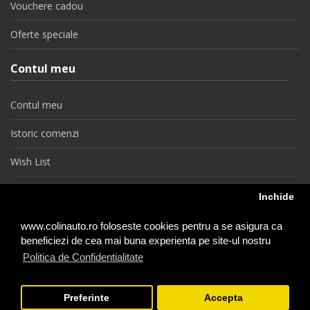
Vouchere cadou
Oferte speciale
Contul meu
Contul meu
Istoric comenzi
Wish List
Newsletter
Inchide
Retragere din contract
www.colinauto.ro foloseste cookies pentru a se asigura ca
beneficiezi de cea mai buna experienta pe site-ul nostru
Politica de Confidentialitate
colinauto.ro © 2026
Preferinte
Accepta