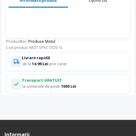
Informatii produs
Opinii (0)
Producător:
Produse Motul
Cod produs: MOT SPEC 0720 1L
Livrare rapidă
14.99 Lei
de la
prin curier
Transport GRATUIT
1000 Lei
la comenzile de peste
Informaţii