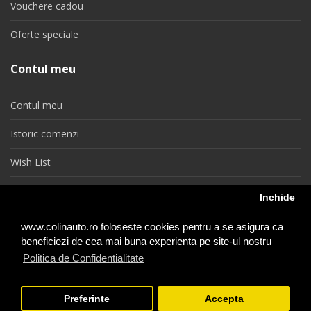
Vouchere cadou
Oferte speciale
Contul meu
Contul meu
Istoric comenzi
Wish List
Newsletter
Inchide
Retragere din contract
www.colinauto.ro foloseste cookies pentru a se asigura ca
beneficiezi de cea mai buna experienta pe site-ul nostru
Politica de Confidentialitate
colinauto.ro © 2026
Preferinte
Accepta
−
+
1