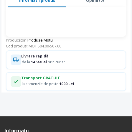
Informatii produs
Opinii (0)
Producător:
Produse Motul
Cod produs: MOT 504.00-507.00
Livrare rapidă
14.99 Lei
de la
prin curier
Transport GRATUIT
1000 Lei
la comenzile de peste
Informaţii