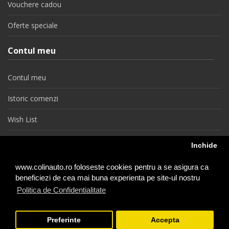
Vouchere cadou
Oferte speciale
Contul meu
Contul meu
Istoric comenzi
Wish List
Newsletter
Inchide
Retragere din contract
www.colinauto.ro foloseste cookies pentru a se asigura ca
beneficiezi de cea mai buna experienta pe site-ul nostru
Politica de Confidentialitate
colinauto.ro © 2026
Preferinte
Accepta
−
+
1