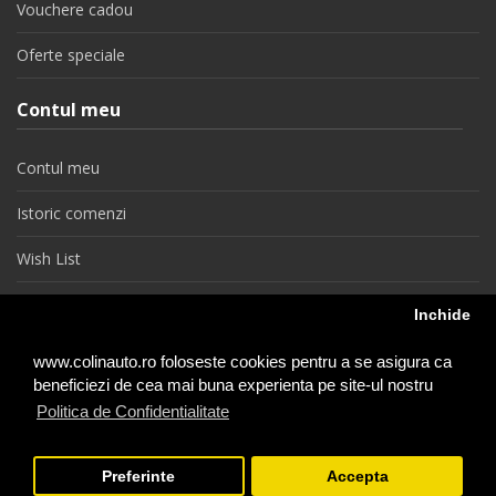
Vouchere cadou
Oferte speciale
Contul meu
Contul meu
Istoric comenzi
Wish List
Newsletter
Inchide
Retragere din contract
www.colinauto.ro foloseste cookies pentru a se asigura ca
beneficiezi de cea mai buna experienta pe site-ul nostru
Politica de Confidentialitate
colinauto.ro © 2026
Preferinte
Accepta