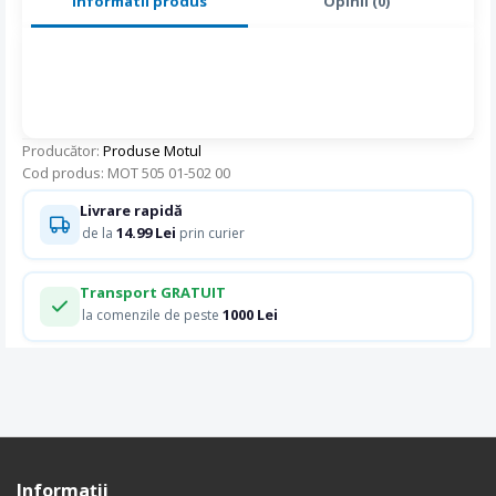
Informatii produs
Opinii (0)
Producător:
Produse Motul
Cod produs: MOT 505 01-502 00
Livrare rapidă
14.99 Lei
de la
prin curier
Transport GRATUIT
1000 Lei
la comenzile de peste
Informaţii