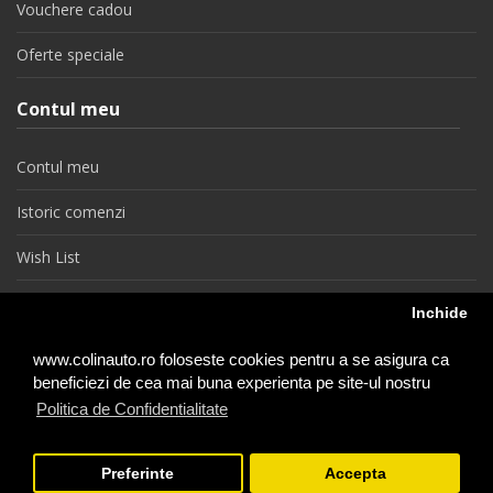
Vouchere cadou
Oferte speciale
Contul meu
Contul meu
Istoric comenzi
Wish List
Newsletter
Inchide
Retragere din contract
www.colinauto.ro foloseste cookies pentru a se asigura ca
beneficiezi de cea mai buna experienta pe site-ul nostru
Politica de Confidentialitate
colinauto.ro © 2026
Preferinte
Accepta
−
+
1