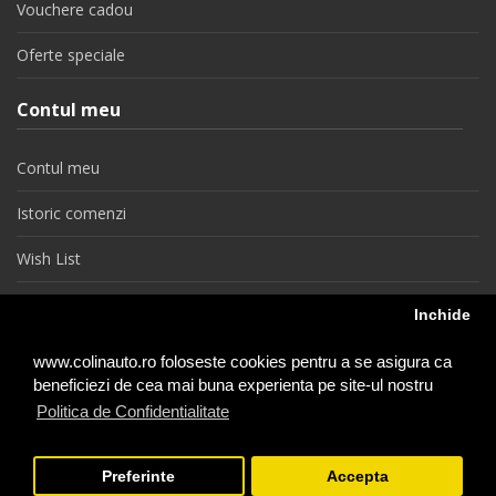
Vouchere cadou
Oferte speciale
Contul meu
Contul meu
Istoric comenzi
Wish List
Newsletter
Inchide
Retragere din contract
www.colinauto.ro foloseste cookies pentru a se asigura ca
beneficiezi de cea mai buna experienta pe site-ul nostru
Politica de Confidentialitate
colinauto.ro © 2026
Preferinte
Accepta
−
+
1