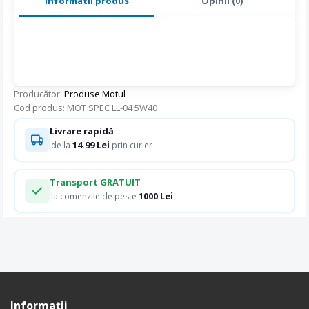
Informatii produs
Opinii (0)
Producător:
Produse Motul
Cod produs: MOT SPEC LL-04 5W40
Livrare rapidă
14.99 Lei
de la
prin curier
Transport GRATUIT
1000 Lei
la comenzile de peste
Informaţii