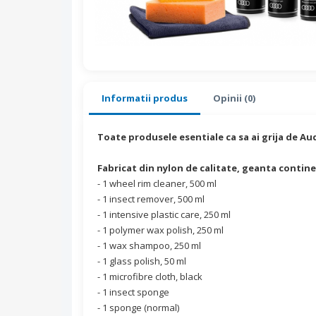
Informatii produs
Opinii (0)
Toate produsele esentiale ca sa ai grija de Au
Fabricat din nylon de calitate, geanta contine
- 1 wheel rim cleaner, 500 ml
- 1 insect remover, 500 ml
- 1 intensive plastic care, 250 ml
- 1 polymer wax polish, 250 ml
- 1 wax shampoo, 250 ml
- 1 glass polish, 50 ml
- 1 microfibre cloth, black
- 1 insect sponge
- 1 sponge (normal)