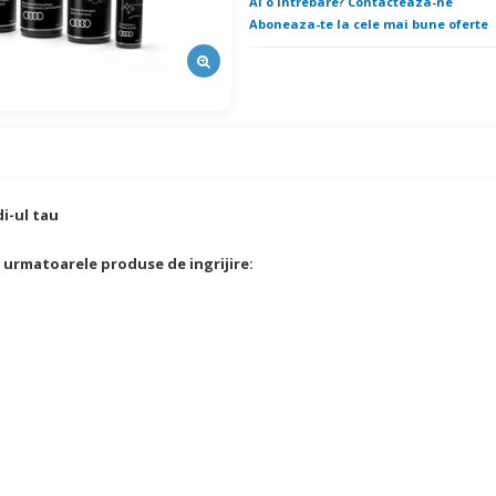
Ai o intrebare? Contacteaza-ne
Aboneaza-te la cele mai bune oferte
di-ul tau
 urmatoarele produse de ingrijire: