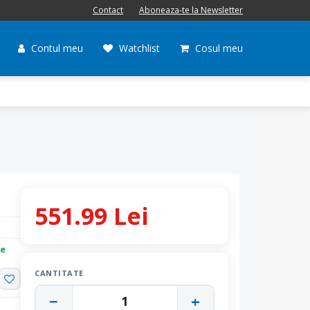
Contact
Aboneaza-te la Newsletter
Contul meu
Watchlist
Cosul meu
551.99 Lei
re
CANTITATE
−
+
1