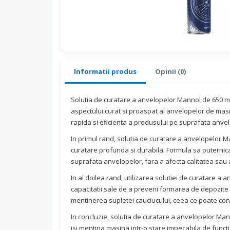
Informatii produs
Opinii (0)
Solutia de curatare a anvelopelor Mannol de 650 m
aspectului curat si proaspat al anvelopelor de masi
rapida si eficienta a produsului pe suprafata anvel
In primul rand, solutia de curatare a anvelopelor M
curatare profunda si durabila. Formula sa puternica
suprafata anvelopelor, fara a afecta calitatea sau 
In al doilea rand, utilizarea solutiei de curatare a
capacitatii sale de a preveni formarea de depozite
mentinerea supletei cauciucului, ceea ce poate co
In concluzie, solutia de curatare a anvelopelor Man
isi mentina masina intr-o stare impecabila de funct