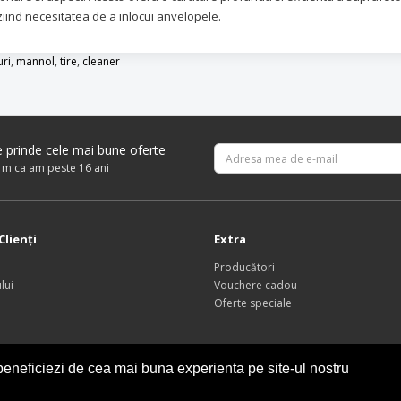
ziind necesitatea de a inlocui anvelopele.
uri
,
mannol
,
tire
,
cleaner
re prinde cele mai bune oferte
irm ca am peste 16 ani
Clienţi
Extra
Producători
lui
Vouchere cadou
Oferte speciale
eneficiezi de cea mai buna experienta pe site-ul nostru