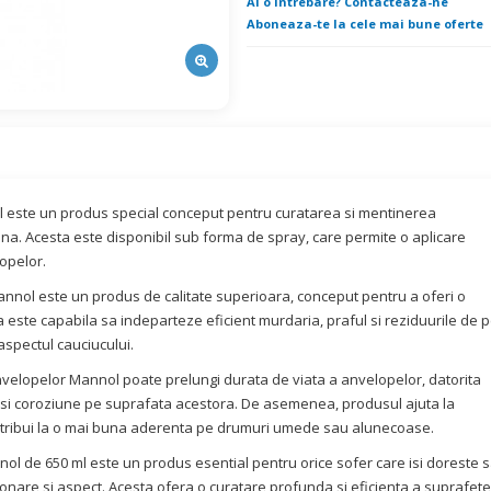
Ai o intrebare? Contacteaza-ne
Aboneaza-te la cele mai bune oferte
l este un produs special conceput pentru curatarea si mentinerea
na. Acesta este disponibil sub forma de spray, care permite o aplicare
opelor.
annol este un produs de calitate superioara, conceput pentru a oferi o
 este capabila sa indeparteze eficient murdaria, praful si reziduurile de 
aspectul cauciucului.
 anvelopelor Mannol poate prelungi durata de viata a anvelopelor, datorita
 si coroziune pe suprafata acestora. De asemenea, produsul ajuta la
ntribui la o mai buna aderenta pe drumuri umede sau alunecoase.
nol de 650 ml este un produs esential pentru orice sofer care isi doreste 
ionare si aspect. Acesta ofera o curatare profunda si eficienta a suprafete