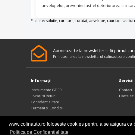
anvelopelor, prevenind astfel deteriorarea si intar
Etichete:
solutie
,
curatare
,
curatat
,
anvelope
,
cauciuc
,
cauciuc
Aboneaza-te la newsletter si fii primul ca
Prin abonarea la newsletterul colinauto.ro conf
Informaţii
Servicii 
Instrumente GDPR
Contact
Livrari si Retur
Harta situ
Confidentialitate
Termeni si Conditii
www.colinauto.ro foloseste cookies pentru a se asigura ca b
Politica de Confidentialitate