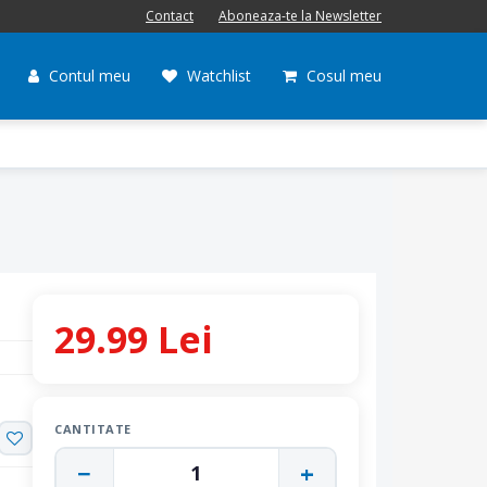
Contact
Aboneaza-te la Newsletter
Contul meu
Watchlist
Cosul meu
29.99 Lei
CANTITATE
−
+
1