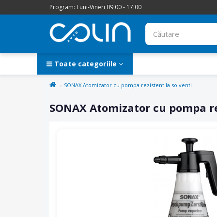
Program: Luni-Vineri 09:00 - 17:00
Toate categoriile
SONAX Atomizator cu pompa rezistent la solventi
SONAX Atomizator cu pompa rez