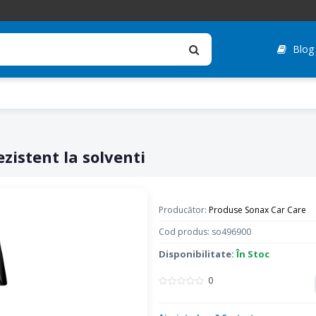
Blog
istent la solventi
Producător:
Produse Sonax Car Care
Cod produs: so496900
Disponibilitate:
În Stoc
0