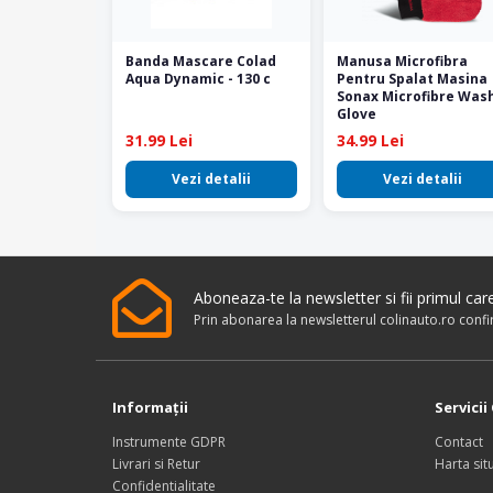
Banda Mascare Colad
Manusa Microfibra
Aqua Dynamic - 130 c
Pentru Spalat Masina
Sonax Microfibre Was
Glove
31.99 Lei
34.99 Lei
Vezi detalii
Vezi detalii
Aboneaza-te la newsletter si fii primul ca
Prin abonarea la newsletterul colinauto.ro conf
Informaţii
Servicii 
Instrumente GDPR
Contact
Livrari si Retur
Harta situ
Confidentialitate