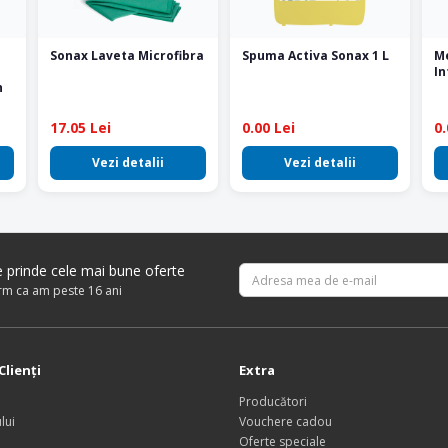
Sonax Laveta Microfibra
Spuma Activa Sonax 1 L
Me
In
h
17.05 Lei
0.00 Lei
0.
Vezi detalii
Vezi detalii
re prinde cele mai bune oferte
irm ca am peste 16 ani
Clienţi
Extra
Producători
lui
Vouchere cadou
Oferte speciale