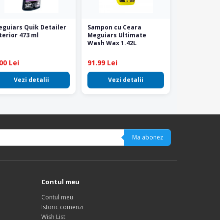
guiars Quik Detailer
Sampon cu Ceara
terior 473 ml
Meguiars Ultimate
Wash Wax 1.42L
00 Lei
91.99 Lei
Vezi detalii
Vezi detalii
Ma abonez
Contul meu
Contul meu
Istoric comenzi
Wish List