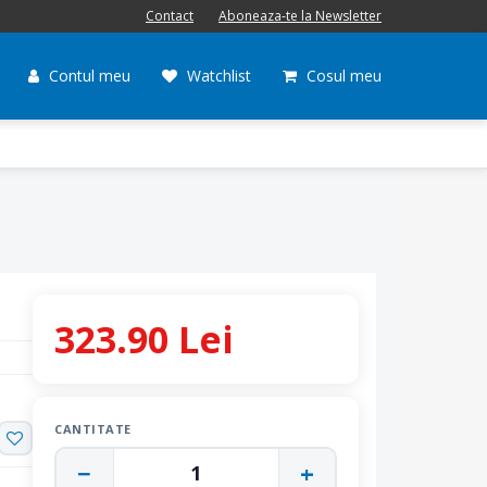
Contact
Aboneaza-te la Newsletter
Contul meu
Watchlist
Cosul meu
323.90 Lei
CANTITATE
−
+
1