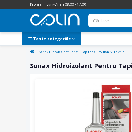
Program: Luni-Vineri 09:00 - 17:00
Toate categoriile
Sonax Hidroizolant Pentru Tapiterie Pavilion Si Textile
Sonax Hidroizolant Pentru Tapit