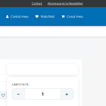
Contact
Aboneaza-te la Newsletter
Contul meu
Watchlist
Cosul meu
CANTITATE
−
+
1