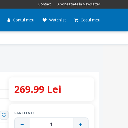
Contact
Aboneaza-te la Newsletter
Contul meu
Watchlist
Cosul meu
269.99 Lei
CANTITATE
−
+
1