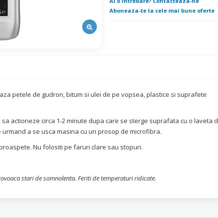
Ai o intrebare? Contacteaza-ne
Aboneaza-te la cele mai bune oferte
za petele de gudron, bitum si ulei de pe vopsea, plastice si suprafete
a sa actioneze circa 1-2 minute dupa care se sterge suprafata cu o laveta 
ne urmand a se usca masina cu un prosop de microfibra.
oaspete. Nu folositi pe faruri clare sau stopuri.
provoaca stari de somnolenta. Feriti de temperaturi ridicate.