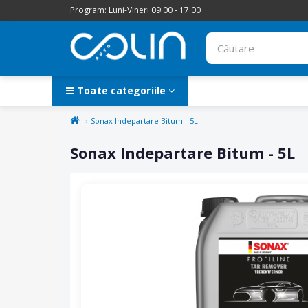
Program: Luni-Vineri 09:00 - 17:00
Toate categoriile
Sonax Indepartare Bitum - 5L
Sonax Indepartare Bitum - 5L