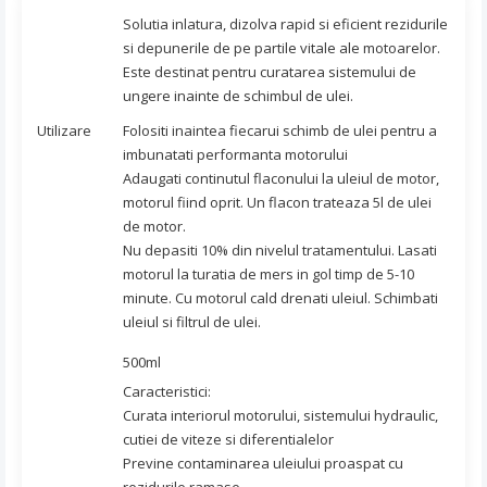
Solutia inlatura, dizolva rapid si eficient rezidurile
si depunerile de pe partile vitale ale motoarelor.
Este destinat pentru curatarea sistemului de
ungere inainte de schimbul de ulei.
Utilizare
Folositi inaintea fiecarui schimb de ulei pentru a
imbunatati performanta motorului
Adaugati continutul flaconului la uleiul de motor,
motorul fiind oprit. Un flacon trateaza 5l de ulei
de motor.
Nu depasiti 10% din nivelul tratamentului. Lasati
motorul la turatia de mers in gol timp de 5-10
minute. Cu motorul cald drenati uleiul. Schimbati
uleiul si filtrul de ulei.
500ml
Caracteristici:
Curata interiorul motorului, sistemului hydraulic,
cutiei de viteze si diferentialelor
Previne contaminarea uleiului proaspat cu
rezidurile ramase