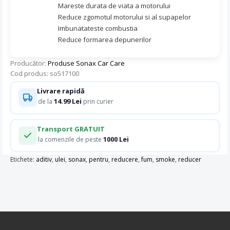
Mareste durata de viata a motorului
Reduce zgomotul motorului si al supapelor
Imbunatateste combustia
Reduce formarea depunerilor
Producător:
Produse Sonax Car Care
Cod produs: so517100
Livrare rapidă
14.99 Lei
de la
prin curier
Transport GRATUIT
1000 Lei
la comenzile de peste
Etichete:
aditiv
,
ulei
,
sonax
,
pentru
,
reducere
,
fum
,
smoke
,
reducer