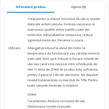
Informatii produs
Opinii (0)
Creat pentru a reduce consumul de ulei si noxele
datorate arderii uleiului. Formula vascoasa ce
etanseaza spatiile dintre partile uzate ale
motorului, imbunatateste compresia, reduce
zgomotul motorului, frecarea si uzura.
Utilizare
Adaugati produsul la uleiul din motor la
temperatura de functionare sau cat timp motorul
este cald, fiind oprit. Folositi la fiecare schimb de
ulei sau cand este necesar intre schimburile de
ulei. O sticla de 250ml de produs este suficienta
pentru 3 pana la 5 litri de ulei motor. Nu depasiti
nivelul tratamentului cu mai mult de 10%. Pentru
toate uleiurile minerale si sintetice.
250ml
Caracteristici: Reduce consumul de ulei
Diminueaza noxele evacuate