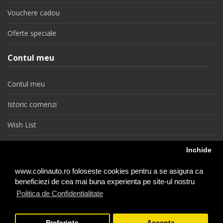
Vouchere cadou
Oferte speciale
Contul meu
Contul meu
Istoric comenzi
Wish List
Newsletter
Inchide
Retragere din contract
www.colinauto.ro foloseste cookies pentru a se asigura ca
beneficiezi de cea mai buna experienta pe site-ul nostru
Politica de Confidentialitate
colinauto.ro © 2026
Preferinte
Accepta