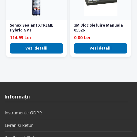
Sonax Sealant XTREME
3M Bloc Slefuire Manuala
Hybrid NPT
05526
114.99 Lei
0.00 Lei
Vezi detalii
Vezi detalii
Informaţii
Instrumente GDPR
Livrari si Retur