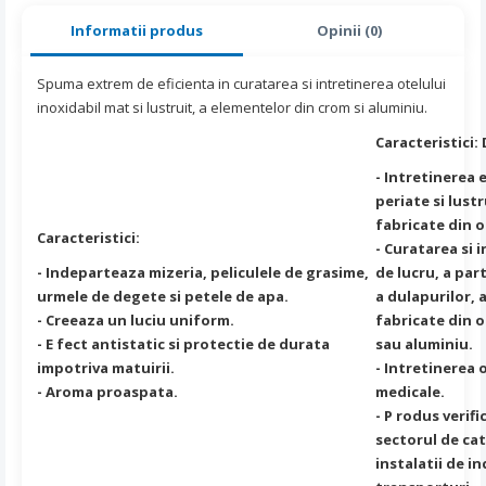
Informatii produs
Opinii (0)
Spuma extrem de eficienta in curatarea si intretinerea otelului
inoxidabil mat si lustruit, a elementelor din crom si aluminiu.
Caracteristici:
- Intretinerea 
periate si lust
fabricate din o
Caracteristici:
- Curatarea si 
- Indeparteaza mizeria, peliculele de grasime,
de lucru, a part
urmele de degete si petele de apa.
a dulapurilor, 
- Creeaza un luciu uniform.
fabricate din o
- E fect antistatic si protectie de durata
sau aluminiu.
impotriva matuirii.
- Intretinerea
- Aroma proaspata.
medicale.
- P rodus verifi
sectorul de cat
instalatii de in