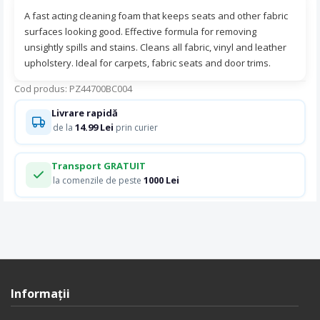
A fast acting cleaning foam that keeps seats and other fabric
surfaces looking good. Effective formula for removing
unsightly spills and stains. Cleans all fabric, vinyl and leather
upholstery. Ideal for carpets, fabric seats and door trims.
Cod produs: PZ44700BC004
Livrare rapidă
14.99 Lei
de la
prin curier
Transport GRATUIT
1000 Lei
la comenzile de peste
Informaţii