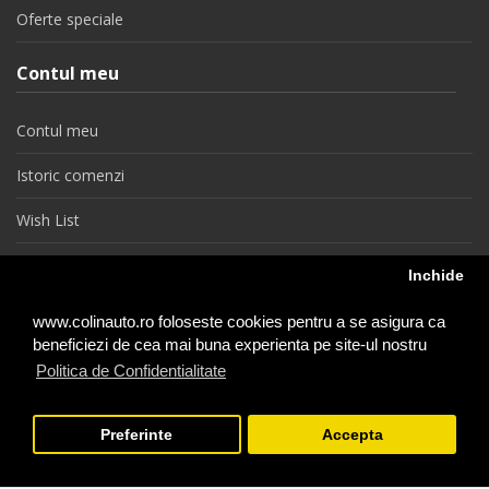
Oferte speciale
Contul meu
Contul meu
Istoric comenzi
Wish List
Newsletter
Inchide
Retragere din contract
www.colinauto.ro foloseste cookies pentru a se asigura ca
beneficiezi de cea mai buna experienta pe site-ul nostru
Politica de Confidentialitate
colinauto.ro © 2026
Preferinte
Accepta