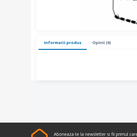
Informatii produs
Opinii (0)
Aboneaza-te la newsletter si fii primul ca