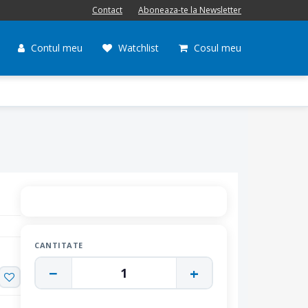
Contact
Aboneaza-te la Newsletter
Contul meu
Watchlist
Cosul meu
CANTITATE
−
+
1