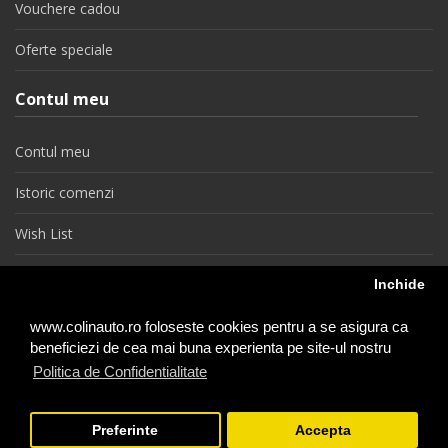
Vouchere cadou
Oferte speciale
Contul meu
Contul meu
Istoric comenzi
Wish List
Newsletter
Inchide
Retragere din contract
www.colinauto.ro foloseste cookies pentru a se asigura ca
beneficiezi de cea mai buna experienta pe site-ul nostru
Politica de Confidentialitate
colinauto.ro © 2026
Preferinte
Accepta
−
+
1