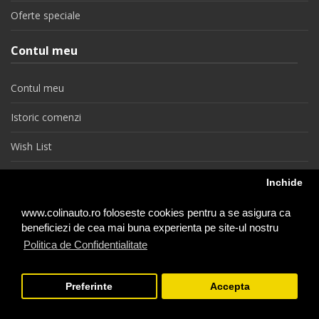
Oferte speciale
Contul meu
Contul meu
Istoric comenzi
Wish List
Newsletter
Inchide
Retragere din contract
www.colinauto.ro foloseste cookies pentru a se asigura ca
beneficiezi de cea mai buna experienta pe site-ul nostru
Politica de Confidentialitate
colinauto.ro © 2026
Preferinte
Accepta