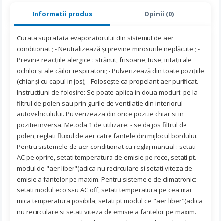
Informatii produs
Opinii (0)
Curata suprafata evaporatorului din sistemul de aer
conditionat ; - Neutralizează şi previne mirosurile neplăcute ; -
Previne reacţiile alergice : strănut, frisoane, tuse, iritaţii ale
ochilor şi ale căilor respiratorii; - Pulverizează din toate poziţiile
(chiar şi cu capul in jos); - Foloseşte ca propelant aer purificat.
Instructiuni de folosire: Se poate aplica in doua moduri: pe la
filtrul de polen sau prin gurile de ventilatie din interiorul
autovehiculului. Pulverizeaza din orice pozitie chiar si in
pozitie inversa. Metoda 1 de utilizare: - se da jos filtrul de
polen, reglati fluxul de aer catre fantele din mijlocul bordului.
Pentru sistemele de aer conditionat cu reglaj manual : setati
AC pe oprire, setati temperatura de emisie pe rece, setati pt.
modul de "aer liber"(adica nu recirculare si setati viteza de
emisie a fantelor pe maxim. Pentru sistemele de climatronic:
setati modul eco sau AC off, setati temperatura pe cea mai
mica temperatura posibila, setati pt modul de "aer liber"(adica
nu recirculare si setati viteza de emisie a fantelor pe maxim.