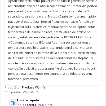
Agitati bine recipientul, pulverizati solutia in galeria de admisie
aer curat(de obicei se afla in compartimentul motor din partea
pasagerului) si aplicati timp de 3 minute cu intervale de 3
secunde cu presiune mare. Metoda 2 prin compartiment picior
pasager dreapta fata : Reglati fluxul de aer catre fantele din
mijlocul bordului. Sistem AC manual: setati Ac pe oprire, setati
temperatura de emisie pe rece, setati viteza de emisie pe
maxim , setati sistemul de ventilatie pe RECIRCULARE. Sistem
AC automat: setati pe ECo sau Ac off,dar pe cea mai joasa
temperatura posibila. Gasiti locul unde aerul e cel mai tare
aspirat (de obicei pe la fanta de la picioare) si pulverizati timp
de 1 minut. Opriti sistemul de aer conditionat si asteptati 10
minute inainte de a porni din nou sistemul de aer conditionat.
Atentie:Nu aplicati produsul prin filtrul de aer. Spray suficient
pentru doua tratamente. Recomandat a se folosi preventiv
toamna si primavara.
Producător:
Produse Wynn's
Cod produs: WYN30202
Livrare rapidă
14.99 Lei
de la
prin curier