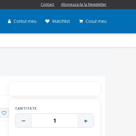
Contact
Aboneaza-te la Newsletter
Contul meu
Watchlist
Cosul meu
CANTITATE
−
+
1