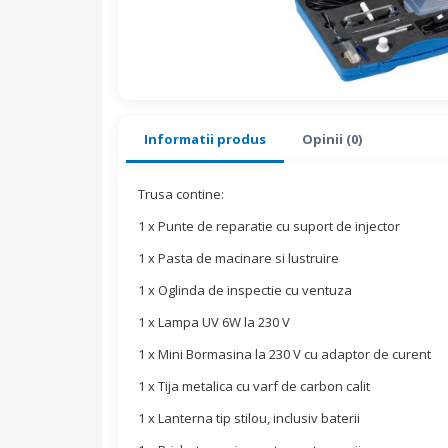
Informatii produs
Opinii (0)
Trusa contine:
1 x Punte de reparatie cu suport de injector
1 x Pasta de macinare si lustruire
1 x Oglinda de inspectie cu ventuza
1 x Lampa UV 6W la 230 V
1 x Mini Bormasina la 230 V cu adaptor de curent
1 x Tija metalica cu varf de carbon calit
1 x Lanterna tip stilou, inclusiv baterii