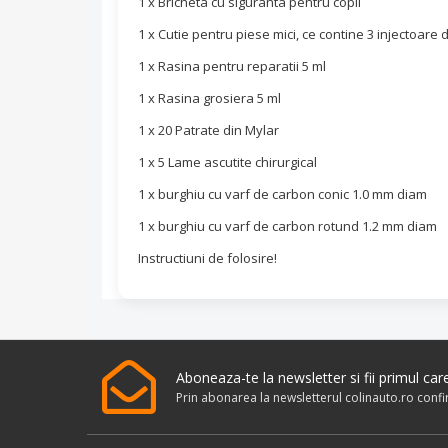
1 x Bricheta cu siguranta pentru copii
1 x Cutie pentru piese mici, ce contine 3 injectoare d
1 x Rasina pentru reparatii 5 ml
1 x Rasina grosiera 5 ml
1 x 20 Patrate din Mylar
1 x 5 Lame ascutite chirurgical
1 x burghiu cu varf de carbon conic 1.0 mm diam
1 x burghiu cu varf de carbon rotund 1.2 mm diam
Instructiuni de folosire!
Aboneaza-te la newsletter si fii primul ca
Prin abonarea la newsletterul colinauto.ro conf