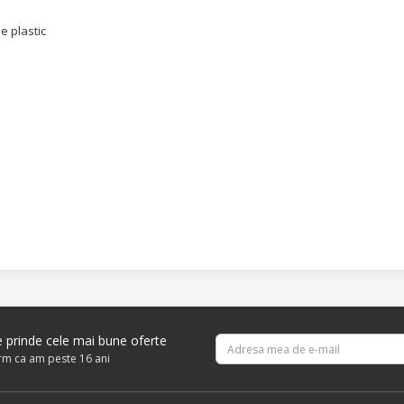
e plastic
re prinde cele mai bune oferte
irm ca am peste 16 ani