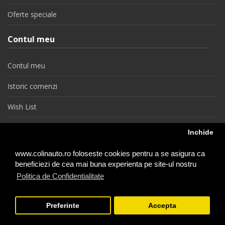
Oferte speciale
Contul meu
Contul meu
Istoric comenzi
Wish List
Newsletter
Inchide
Retragere din contract
www.colinauto.ro foloseste cookies pentru a se asigura ca
beneficiezi de cea mai buna experienta pe site-ul nostru
Politica de Confidentialitate
colinauto.ro © 2026
Preferinte
Accepta