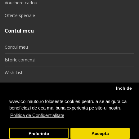
Vouchere cadou
Oferte speciale
Contul meu
Contul meu
Istoric comenzi
Wish List
Newsletter
Inchide
Retragere din contract
www.colinauto.ro foloseste cookies pentru a se asigura ca
beneficiezi de cea mai buna experienta pe site-ul nostru
Politica de Confidentialitate
colinauto.ro © 2026
Preferinte
Accepta