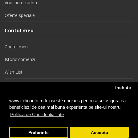
Vouchere cadou
Oferte speciale
Contul meu
Contul meu
Istoric comenzi
Wish List
Newsletter
Inchide
Retragere din contract
www.colinauto.ro foloseste cookies pentru a se asigura ca
beneficiezi de cea mai buna experienta pe site-ul nostru
Politica de Confidentialitate
colinauto.ro © 2026
Preferinte
Accepta
−
+
1