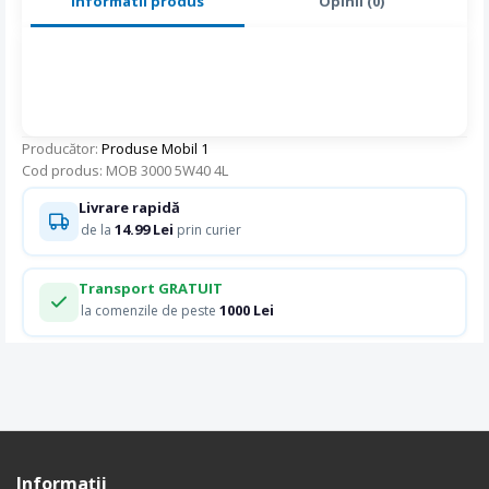
Informatii produs
Opinii (0)
Producător:
Produse Mobil 1
Cod produs: MOB 3000 5W40 4L
Livrare rapidă
14.99 Lei
de la
prin curier
Transport GRATUIT
1000 Lei
la comenzile de peste
Informaţii