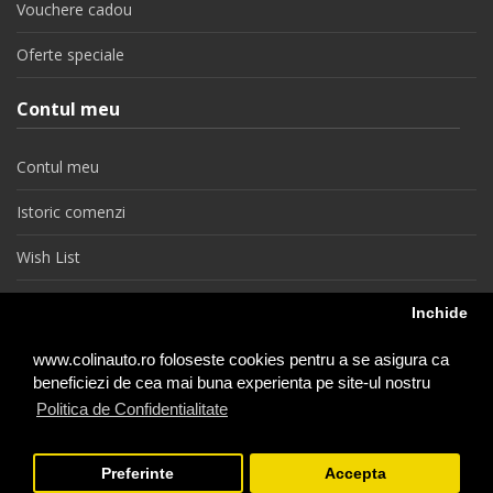
Vouchere cadou
Oferte speciale
Contul meu
Contul meu
Istoric comenzi
Wish List
Newsletter
Inchide
Retragere din contract
www.colinauto.ro foloseste cookies pentru a se asigura ca
beneficiezi de cea mai buna experienta pe site-ul nostru
Politica de Confidentialitate
colinauto.ro © 2026
Preferinte
Accepta
−
+
1