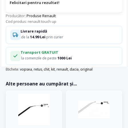
Felicitari pentru rezultat!
Producător:
Produse Renault
Cod produs: renault touch up
Livrare rapidă
14.99 Lei
de la
prin curier
Transport GRATUIT
1000 Lei
la comenzile de peste
Etichete:
vopsea
,
retus
,
chit
,
kit
,
renault
,
dacia
,
original
Alte persoane au cumpărat și...