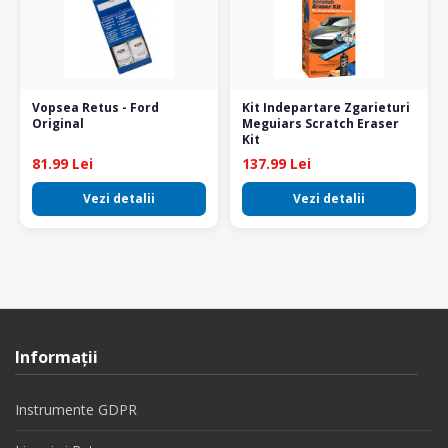
Vopsea Retus - Ford
Kit Indepartare Zgarieturi
Original
Meguiars Scratch Eraser
Kit
81.99 Lei
137.99 Lei
Vezi detalii
Vezi detalii
Informaţii
Instrumente GDPR