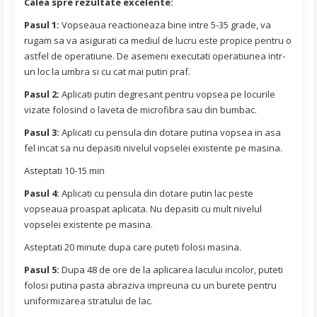
Calea spre rezultate excelente:
Pasul 1:
Vopseaua reactioneaza bine intre 5-35 grade, va
rugam sa va asigurati ca mediul de lucru este propice pentru o
astfel de operatiune. De asemeni executati operatiunea intr-
un loc la umbra si cu cat mai putin praf.
Pasul 2:
Aplicati putin degresant pentru vopsea pe locurile
vizate folosind o laveta de microfibra sau din bumbac.
Pasul 3:
Aplicati cu pensula din dotare putina vopsea in asa
fel incat sa nu depasiti nivelul vopselei existente pe masina.
Asteptati 10-15 min
Pasul 4:
Aplicati cu pensula din dotare putin lac peste
vopseaua proaspat aplicata. Nu depasiti cu mult nivelul
vopselei existente pe masina.
Asteptati 20 minute dupa care puteti folosi masina.
Pasul 5:
Dupa 48 de ore de la aplicarea lacului incolor, puteti
folosi putina pasta abraziva impreuna cu un burete pentru
uniformizarea stratului de lac.