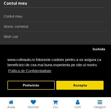
Contul meu
Contul meu
Istoric comenzi
Wish List
Newsletter
Inchide
Retragere din contract
www.colinauto.ro foloseste cookies pentru a se asigura ca
beneficiezi de cea mai buna experienta pe site-ul nostru
Politica de Confidentialitate
colinauto.ro © 2026
Preferinte
Accepta
−
+
1
Adauga in Cos
Acasa
Favorite
Cos
Cont
Categorii