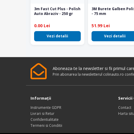
3m Fast Cut Plus - Polish
3M Burete Galben Poli
Auto Abraziv - 250 gr
- 75 mm
0.00 Lei
51.99 Lei
Vezi detalii
Vezi detalii
Aboneaza-te la newsletter si fii primul ca
Prin abonarea la newsletterul colinauto.ro conf
Informaţii
Servicii 
Instrumente GDPR
Contact
Livrari si Retur
Harta situ
Confidentialitate
Termeni si Conditii