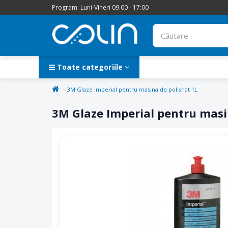
Program: Luni-Vineri 09:00 - 17:00
Toate categoriile
3M Glaze Imperial pentru masina de polishat 1L
3M Glaze Imperial pentru masi