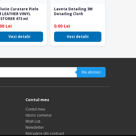
lutie Curatare Piele
Laveta Detailing 3M
M LEATHER VINYL
Detailing Cloth
ESTORER 473 ml
00 Lei
0.00 Lei
Vezi detalii
Vezi detalii
Ma abonez
Contul meu
Contul meu
Istoric comenzi
Wish List
Newsletter
Retragere din contract