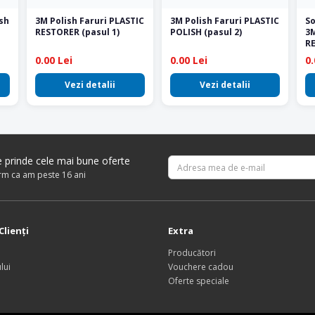
sh
3M Polish Faruri PLASTIC
3M Polish Faruri PLASTIC
So
RESTORER (pasul 1)
POLISH (pasul 2)
3
R
0.00 Lei
0.00 Lei
0.
Vezi detalii
Vezi detalii
re prinde cele mai bune oferte
irm ca am peste 16 ani
Clienţi
Extra
Producători
lui
Vouchere cadou
Oferte speciale