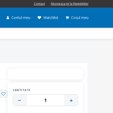
Contact
Aboneaza-te la Newsletter
Contul meu
Watchlist
Cosul meu
CANTITATE
−
+
1