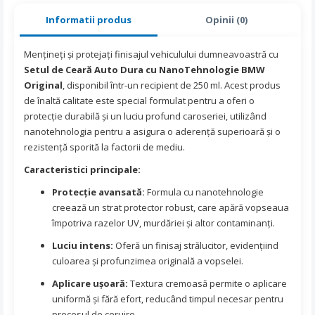
Informatii produs
Opinii (0)
Mențineți și protejați finisajul vehiculului dumneavoastră cu
Setul de Ceară Auto Dura cu NanoTehnologie BMW
Original
, disponibil într-un recipient de 250 ml. Acest produs
de înaltă calitate este special formulat pentru a oferi o
protecție durabilă și un luciu profund caroseriei, utilizând
nanotehnologia pentru a asigura o aderență superioară și o
rezistență sporită la factorii de mediu.
Caracteristici principale:
Protecție avansată:
Formula cu nanotehnologie
creează un strat protector robust, care apără vopseaua
împotriva razelor UV, murdăriei și altor contaminanți.
Luciu intens:
Oferă un finisaj strălucitor, evidențiind
culoarea și profunzimea originală a vopselei.
Aplicare ușoară:
Textura cremoasă permite o aplicare
uniformă și fără efort, reducând timpul necesar pentru
procesul de ceruire.