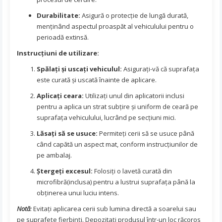
Durabilitate:
Asigură o protecție de lungă durată,
menținând aspectul proaspăt al vehiculului pentru o
perioadă extinsă.
Instrucțiuni de utilizare:
Spălați și uscați vehiculul:
Asigurați-vă că suprafața
este curată și uscată înainte de aplicare.
Aplicați ceara:
Utilizați unul din aplicatorii inclusi
pentru a aplica un strat subțire și uniform de ceară pe
suprafața vehiculului, lucrând pe secțiuni mici.
Lăsați să se usuce:
Permiteți cerii să se usuce până
când capătă un aspect mat, conform instrucțiunilor de
pe ambalaj.
Ștergeți excesul:
Folosiți o lavetă curată din
microfibră(inclusa) pentru a lustrui suprafața până la
obținerea unui luciu intens.
Notă
:
Evitați aplicarea cerii sub lumina directă a soarelui sau
pe suprafețe fierbinți. Depozitați produsul într-un loc răcoros