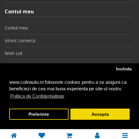
Contul meu
Contul meu
Istoric comenzi
Wish List
Newsletter
Inchide
Retragere din contract
www.colinauto.ro foloseste cookies pentru a se asigura ca
beneficiezi de cea mai buna experienta pe site-ul nostru
Politica de Confidentialitate
colinauto.ro © 2026
Preferinte
Accepta
−
+
1
Adauga in Cos