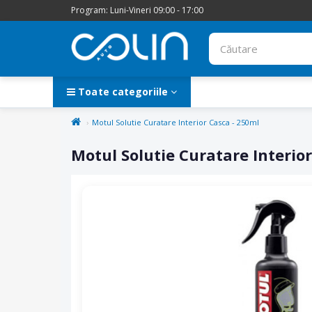
Program: Luni-Vineri 09:00 - 17:00
Toate categoriile
Motul Solutie Curatare Interior Casca - 250ml
Motul Solutie Curatare Interio