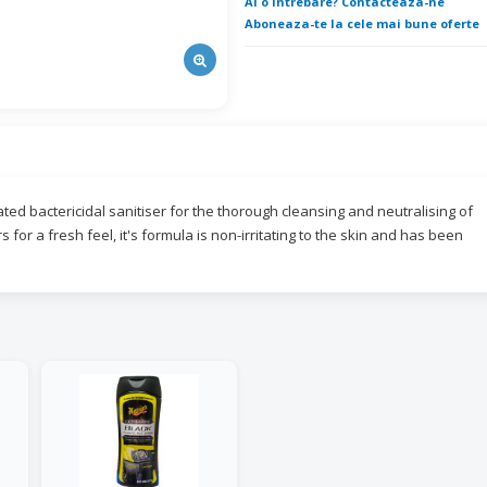
Ai o intrebare? Contacteaza-ne
Aboneaza-te la cele mai bune oferte
ated bactericidal sanitiser for the thorough cleansing and neutralising of
for a fresh feel, it's formula is non-irritating to the skin and has been