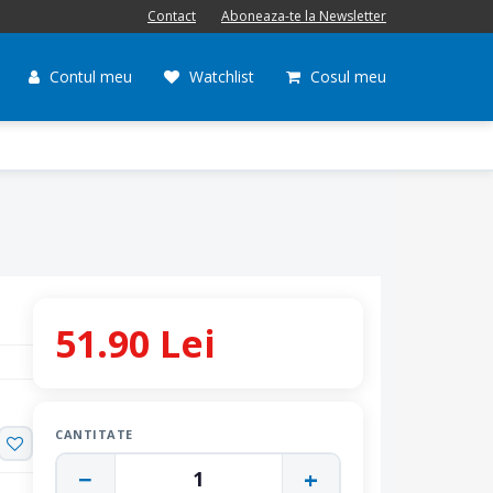
Contact
Aboneaza-te la Newsletter
Contul meu
Watchlist
Cosul meu
51.90 Lei
CANTITATE
−
+
1