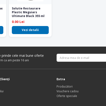
ax
Solutie Restaurare
Plastic Meguiars
Ultimate Black 355 ml
0.00 Lei
Vezi detalii
re prinde cele mai bune oferte
irm ca am peste 16 ani
Clienţi
Extra
Producători
lui
Vouchere cadou
Oferte speciale