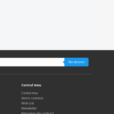
Ma abonez
Contul meu
Contul meu
Istoric comenzi
Wish List
Newsletter
Retragere din contract