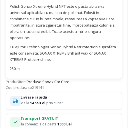
Polish Sonax Xtreme Hybrid NPT este o pasta abraziva
universal aplicabila cu masina de polishat. Folosit in
combinatie cu un burete moale, restaureaza vopseaua usor
imbatranita, inlatura zgarieturi fine, improspateaza culorile si
ofera un luciu incredibil. Toate acestea intr-o singura
operatiune.
Cu ajutorul tehnologiei Sonax Hybrid NetProtection suprafata
este conservata. SONAX XTREME Brilliant wax or SONAX
XTREME Protect + shine.
250 ml
Producător:
Produse Sonax Car Care
Cod produs: so219141
Livrare rapidă
14.99 Lei
de la
prin curier
Transport GRATUIT
1000 Lei
la comenzile de peste