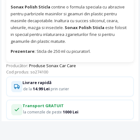
Sonax Polish Sticla
contine o formula speciala cu abrazive
pentru parbrizele masinilor si geamuri din plastic pentru
masinile decapotabile. Inaltura cu succes siliconul, ceara,
uleiurile, mazga si insectele.
Sonax Polish Sticla
este folosit
in special pentru inlaturarea zgarieturilor fine si pentru
geamurile din plastic matuite.
Prezentare:
Sticla de 250 ml cu picuratorl.
Producător:
Produse Sonax Car Care
Cod produs: so274100
Livrare rapidă
14.99 Lei
de la
prin curier
Transport GRATUIT
1000 Lei
la comenzile de peste