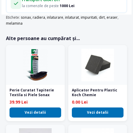
1000 Lei
la comenzile de peste
Etichete:
sonax
,
radiera
,
inlaturare
,
inlaturat
,
impuritati
,
dirt
,
eraser
,
melamina
Alte persoane au cumpărat și...
Perie Curatat Tapiterie
Aplicator Pentru Plastic
Textila si Piele Sonax
Koch Chemie
39.99 Lei
0.00 Lei
Vezi detalii
Vezi detalii