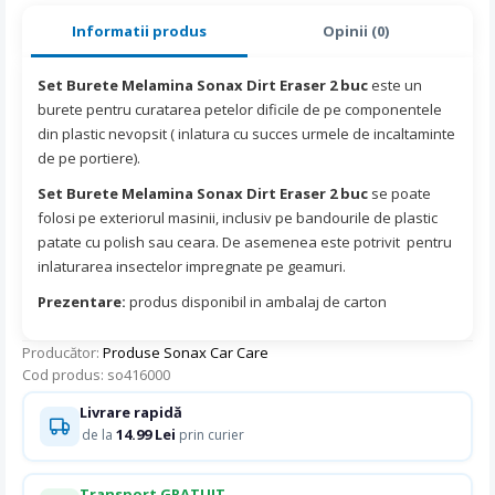
Informatii produs
Opinii (0)
Set Burete Melamina Sonax Dirt Eraser 2 buc
este un
burete pentru curatarea petelor dificile de pe componentele
din plastic nevopsit ( inlatura cu succes urmele de incaltaminte
de pe portiere).
Set Burete Melamina Sonax Dirt Eraser 2 buc
se poate
folosi pe exteriorul masinii, inclusiv pe bandourile de plastic
patate cu polish sau ceara. De asemenea este potrivit pentru
inlaturarea insectelor impregnate pe geamuri.
Prezentare:
produs disponibil in ambalaj de carton
Producător:
Produse Sonax Car Care
Cod produs: so416000
Livrare rapidă
14.99 Lei
de la
prin curier
Transport GRATUIT