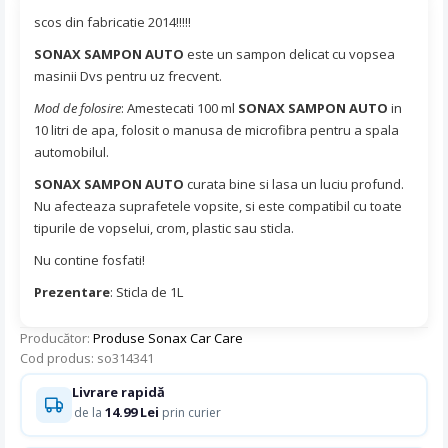
scos din fabricatie 2014!!!!!
SONAX SAMPON AUTO
este un sampon delicat cu vopsea
masinii Dvs pentru uz frecvent.
Mod de folosire
: Amestecati 100 ml
SONAX SAMPON AUTO
in
10 litri de apa, folosit o manusa de microfibra pentru a spala
automobilul.
SONAX SAMPON AUTO
curata bine si lasa un luciu profund.
Nu afecteaza suprafetele vopsite, si este compatibil cu toate
tipurile de vopselui, crom, plastic sau sticla.
Nu contine fosfati!
Prezentare
: Sticla de 1L
Producător:
Produse Sonax Car Care
Cod produs: so314341
Livrare rapidă
14.99 Lei
de la
prin curier