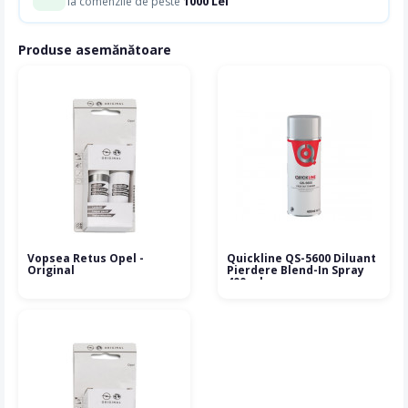
1000 Lei
la comenzile de peste
Produse asemănătoare
Vopsea Retus Opel -
Quickline QS-5600 Diluant
Original
Pierdere Blend-In Spray
400 ml