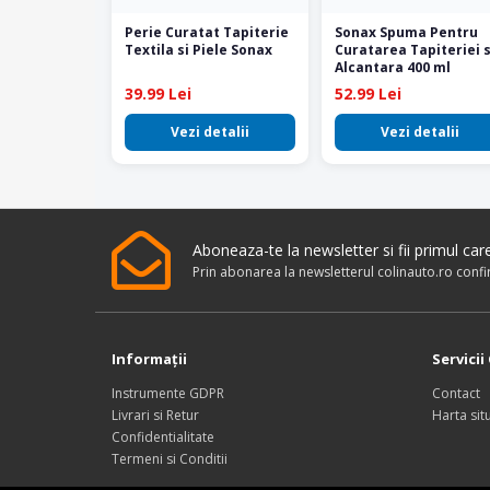
Perie Curatat Tapiterie
Sonax Spuma Pentru
Textila si Piele Sonax
Curatarea Tapiteriei s
Alcantara 400 ml
39.99 Lei
52.99 Lei
Vezi detalii
Vezi detalii
Aboneaza-te la newsletter si fii primul ca
Prin abonarea la newsletterul colinauto.ro conf
Informaţii
Servicii 
Instrumente GDPR
Contact
Livrari si Retur
Harta situ
Confidentialitate
Termeni si Conditii