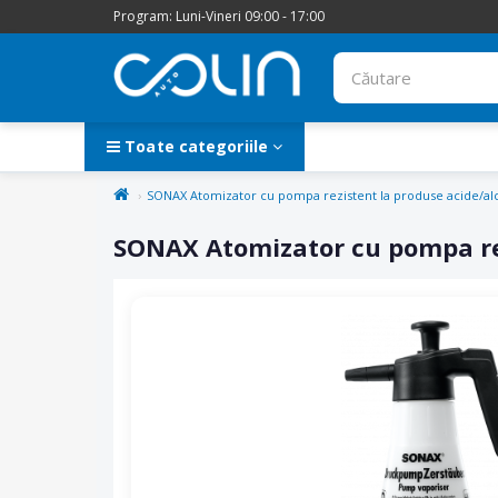
Program: Luni-Vineri 09:00 - 17:00
Toate categoriile
SONAX Atomizator cu pompa rezistent la produse acide/alc
SONAX Atomizator cu pompa rez