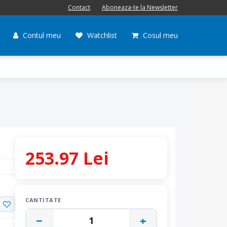
Contact
Aboneaza-te la Newsletter
Contul meu
Watchlist
Cosul meu
253.97 Lei
CANTITATE
−
+
1