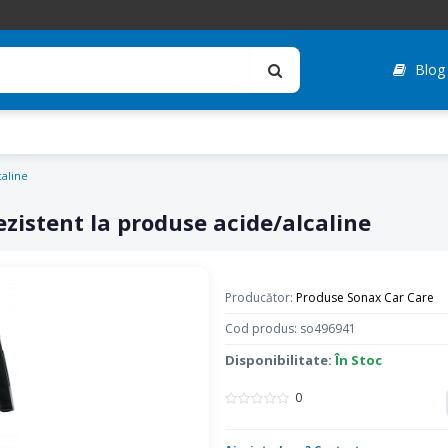
Blog
aline
istent la produse acide/alcaline
Producător:
Produse Sonax Car Care
Cod produs: so496941
Disponibilitate:
În Stoc
0