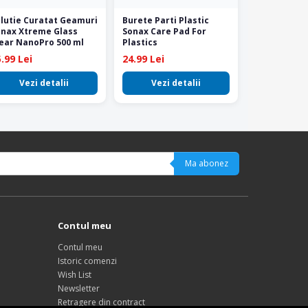
lutie Curatat Geamuri
Burete Parti Plastic
onax Xtreme Glass
Sonax Care Pad For
ear NanoPro 500 ml
Plastics
.99 Lei
24.99 Lei
Vezi detalii
Vezi detalii
Ma abonez
Contul meu
Contul meu
Istoric comenzi
Wish List
Newsletter
Retragere din contract