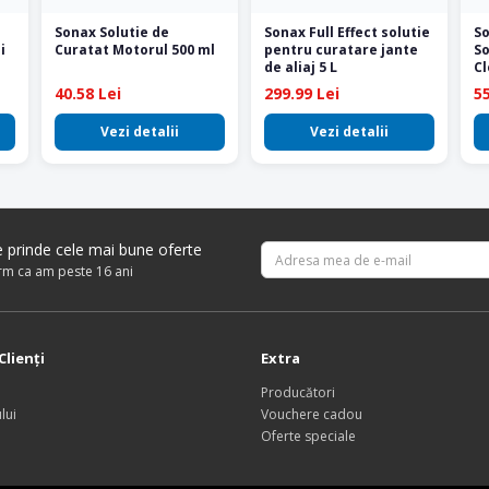
Sonax Solutie de
Sonax Full Effect solutie
So
i
Curatat Motorul 500 ml
pentru curatare jante
S
de aliaj 5 L
Cl
40.58 Lei
299.99 Lei
55
Vezi detalii
Vezi detalii
re prinde cele mai bune oferte
irm ca am peste 16 ani
Clienţi
Extra
Producători
lui
Vouchere cadou
Oferte speciale