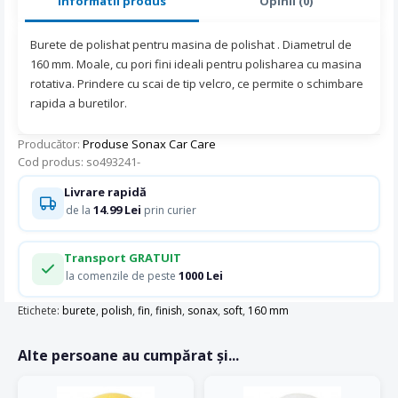
Informatii produs
Opinii (0)
Burete de polishat pentru masina de polishat . Diametrul de
160 mm. Moale, cu pori fini ideali pentru polisharea cu masina
rotativa. Prindere cu scai de tip velcro, ce permite o schimbare
rapida a buretilor.
Producător:
Produse Sonax Car Care
Cod produs: so493241-
Livrare rapidă
14.99 Lei
de la
prin curier
Transport GRATUIT
1000 Lei
la comenzile de peste
Etichete:
burete
,
polish
,
fin
,
finish
,
sonax
,
soft
,
160 mm
Alte persoane au cumpărat și...