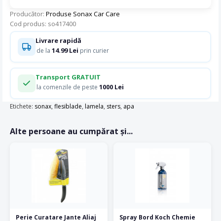
Producător:
Produse Sonax Car Care
Cod produs: so417400
Livrare rapidă
14.99 Lei
de la
prin curier
Transport GRATUIT
1000 Lei
la comenzile de peste
Etichete:
sonax
,
flesiblade
,
lamela
,
sters
,
apa
Alte persoane au cumpărat și...
Perie Curatare Jante Aliaj
Spray Bord Koch Chemie