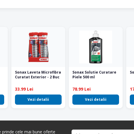
Sonax Laveta Microfibra
Sonax Solutie Curatare
So
Curatat Exterior - 2 Buc
Piele 500 ml
33.99 Lei
78.99 Lei
17
Vezi detalii
Vezi detalii
re prinde cele mai bune oferte