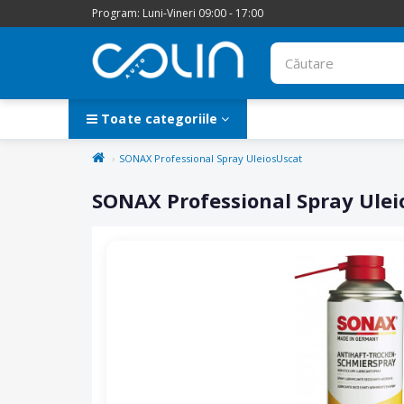
Program: Luni-Vineri 09:00 - 17:00
Toate categoriile
SONAX Professional Spray UleiosUscat
SONAX Professional Spray Ulei