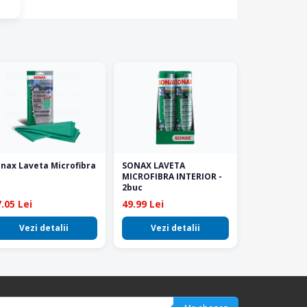
nax Laveta Microfibra
SONAX LAVETA
MICROFIBRA INTERIOR -
2buc
.05 Lei
49.99 Lei
Vezi detalii
Vezi detalii