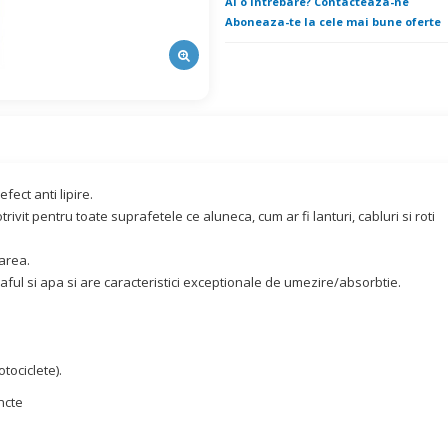
Ai o intrebare? Contacteaza-ne
Aboneaza-te la cele mai bune oferte
fect anti lipire.
ivit pentru toate suprafetele ce aluneca, cum ar fi lanturi, cabluri si roti
area.
ful si apa si are caracteristici exceptionale de umezire/absorbtie.
tociclete).
ncte