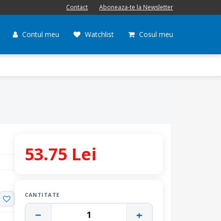
Contact
Aboneaza-te la Newsletter
Contul meu
Watchlist
Cosul meu
53.75 Lei
CANTITATE
−
+
1