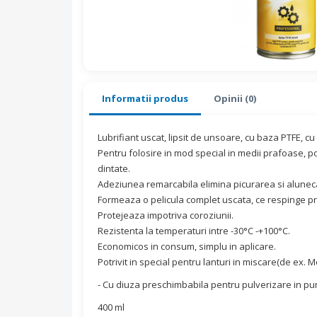
Informatii produs
Opinii (0)
Lubrifiant uscat, lipsit de unsoare, cu baza PTFE, cu e
Pentru folosire in mod special in medii prafoase, potr
dintate.
Adeziunea remarcabila elimina picurarea si alunec
Formeaza o pelicula complet uscata, ce respinge pra
Protejeaza impotriva coroziunii.
Rezistenta la temperaturi intre -30°C -+100°C.
Economicos in consum, simplu in aplicare.
Potrivit in special pentru lanturi in miscare(de ex. Mo
- Cu diuza preschimbabila pentru pulverizare in pu
400 ml