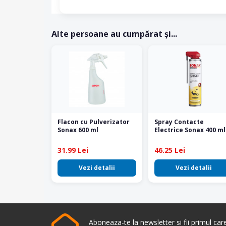
Alte persoane au cumpărat și...
Flacon cu Pulverizator
Spray Contacte
Sonax 600 ml
Electrice Sonax 400 ml
31.99 Lei
46.25 Lei
Vezi detalii
Vezi detalii
Aboneaza-te la newsletter si fii primul ca