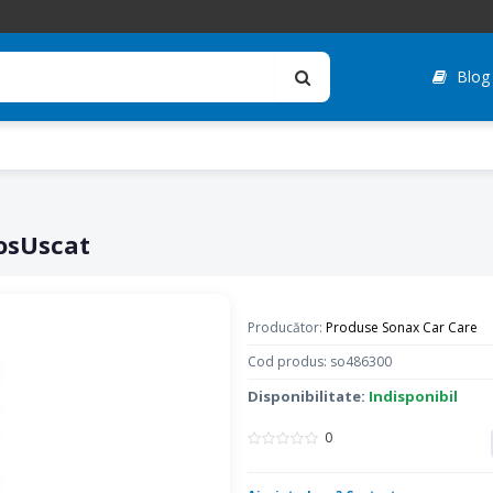
Blog
osUscat
Producător:
Produse Sonax Car Care
Cod produs: so486300
Disponibilitate:
Indisponibil
0