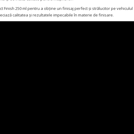
Finish 250 ml pentru a obține un finisaj perfect și strălucitor pe vehiculul
ciază calitatea și rezultatele impecabile în materie de finisare.