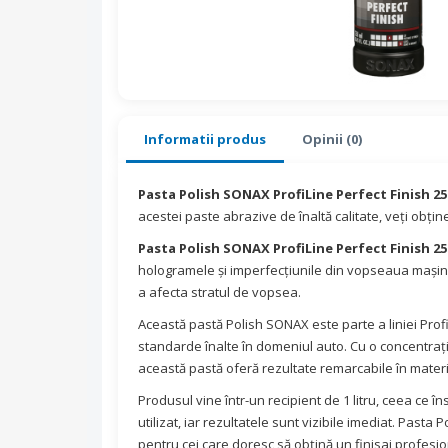
Informatii produs
Opinii (0)
Pasta Polish SONAX ProfiLine Perfect Finish 25
acestei paste abrazive de înaltă calitate, veți obține
Pasta Polish SONAX ProfiLine Perfect Finish 25
hologramele și imperfecțiunile din vopseaua mașini
a afecta stratul de vopsea.
Această pastă Polish SONAX este parte a liniei ProfiL
standarde înalte în domeniul auto. Cu o concentraț
această pastă oferă rezultate remarcabile în materie
Produsul vine într-un recipient de 1 litru, ceea ce î
utilizat, iar rezultatele sunt vizibile imediat. Past
pentru cei care doresc să obțină un finisaj profesion