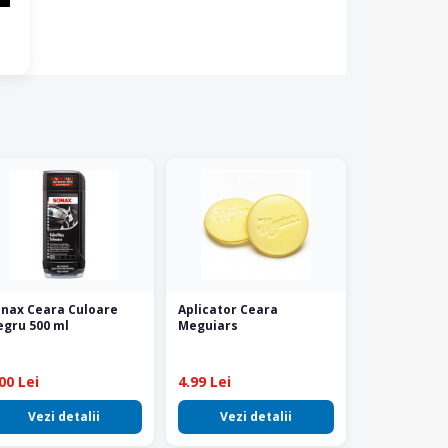
nax Ceara Culoare
Aplicator Ceara
gru 500 ml
Meguiars
00 Lei
4.99 Lei
Vezi detalii
Vezi detalii