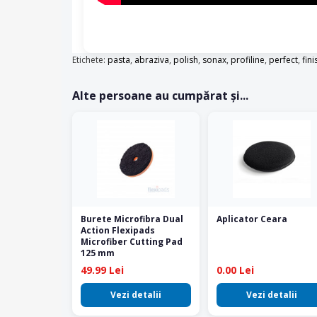
Etichete:
pasta
,
abraziva
,
polish
,
sonax
,
profiline
,
perfect
,
fini
Alte persoane au cumpărat și...
Burete Microfibra Dual
Aplicator Ceara
Action Flexipads
Microfiber Cutting Pad
125 mm
49.99 Lei
0.00 Lei
Vezi detalii
Vezi detalii