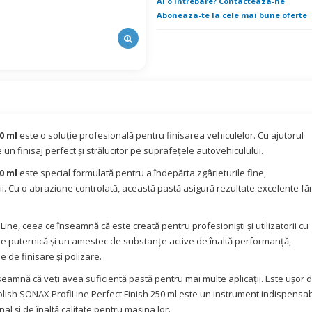
Ai o intrebare? Contacteaza-ne
Aboneaza-te la cele mai bune oferte
0 ml
este o soluție profesională pentru finisarea vehiculelor. Cu ajutorul
 un finisaj perfect și strălucitor pe suprafețele autovehiculului.
0 ml
este special formulată pentru a îndepărta zgârieturile fine,
i. Cu o abraziune controlată, această pastă asigură rezultate excelente fă
ine, ceea ce înseamnă că este creată pentru profesioniști și utilizatorii cu
ie puternică și un amestec de substanțe active de înaltă performanță,
 de finisare și polizare.
nseamnă că veți avea suficientă pastă pentru mai multe aplicații. Este ușor 
a Polish SONAX ProfiLine Perfect Finish 250 ml este un instrument indispensab
al și de înaltă calitate pentru mașina lor.