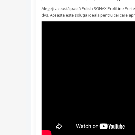
Alegeți această pastă Polish SONAX ProfiLine Perfect 
dvs. Aceasta este soluția ideală pentru cei care apre