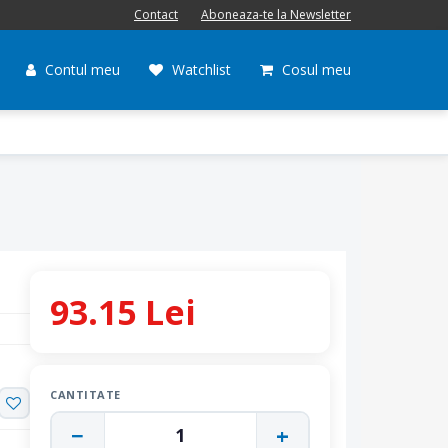
Contact
Aboneaza-te la Newsletter
Contul meu
Watchlist
Cosul meu
93.15 Lei
CANTITATE
−
+
1