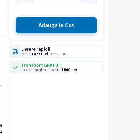
Adauga in Cos
Livrare rapidă
14.99 Lei
de la
prin curier
Transport GRATUIT
1000 Lei
la comenzile de peste
ră
de
il