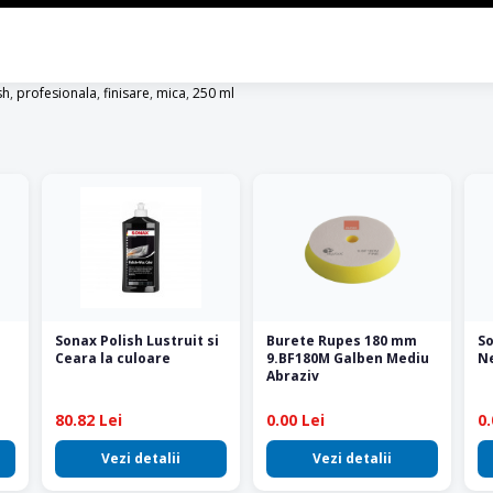
sh
,
profesionala
,
finisare
,
mica
,
250 ml
Sonax Polish Lustruit si
Burete Rupes 180 mm
So
Ceara la culoare
9.BF180M Galben Mediu
Ne
Abraziv
80.82 Lei
0.00 Lei
0.
Vezi detalii
Vezi detalii